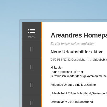
Areandres Homep
Es gibt immer viel zu entdecken
Neue Urlaubsbilder aktive
04/08/18 /11:31 Gespeichert in:
Urlaubsbil
Hi Leute.
Puuhh lang lang ist´s her.
Startseite
Jetzt bin ich wieder dazu gekommen meine 
News
Folgende Urlaube sind jetzt Online
3D WELTEN
Urlaub Juli 2018 in Schottland, Wales un
3D Bilder
Urlaub März 2018 in Schottland