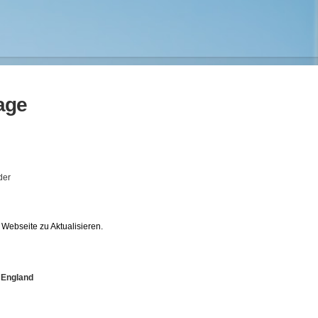
age
der
Webseite zu Aktualisieren.
d England