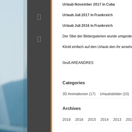
Making of Whiskeyglas
DIE PIKTEN
Urlaub November 2017 in Cuba
Pikten
Urlaub Juli 2017 in Frankreich
Die Pikten Teil 1
Die Pikten Teil 2
Urlaub Juli 2016 in Frankreich
IRLAND
Der Stiel der Bildergalerien wurde umgestel
Co. Wicklow
Klickt einfach auf den Urlaub den ihr anseh
Das ist Irland
BILDERGALERIEN
Gruß AREANDRES
Bildergalerien Übersicht
Urlaub July 2018
Urlaub März 2018
Urlaub November 2017
3D Animationen (17)
Urlaubsbilder (10)
Urlaub Juli 2017
Urlaub Juli 2016
Mai 2016
Urlaub Sept 2015
2018
2016
2015
2014
2013
201
Urlaub Juni 2015