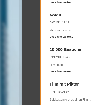
Urlaub Juni 2014
Lese hier weiter...
Urlaub Juni 2013
Urlaub Juli 2012
Voten
Videos
09/02/11 /17:17
Frage an mich
Links
Votet für mein Foto ....
Impressum
Lese hier weiter...
10.000 Besucher
09/12/10 /15:48
Hey Leute ....
Lese hier weiter...
Film mit Pikten
07/11/10 /21:06
Seit kurzem gibt es einen Film .....