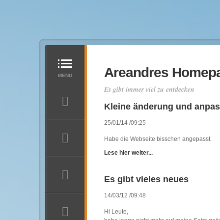
Areandres Homep
Es gibt immer viel zu entdecken
Kleine änderung und anpas
25/01/14 /09:25
Habe die Webseite bisschen angepasst.
Startseite
Lese hier weiter...
News
Es gibt vieles neues
3D WELTEN
3D Bilder
14/03/12 /09:48
Hi Leute,