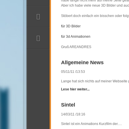
Making of Whiskeyglas
DIE PIKTEN
habe lange nicht mehr auf meine Seite geä
Aber ich habe viele neue 3D Bilder und au
Pikten
Die Pikten Teil 1
Stöbert doch einfach ein bisschen oder folg
Die Pikten Teil 2
für 3D Bilder
IRLAND
für 3d Animationen
Co. Wicklow
Gruß AREANDRES
Das ist Irland
BILDERGALERIEN
Allgemeine News
Bildergalerien Übersicht
Urlaub July 2018
05/11/11 /13:53
Urlaub März 2018
Lange hat sich nichts auf meiner Webseite 
Urlaub November 2017
Lese hier weiter...
Urlaub Juli 2017
Urlaub Juli 2016
Sintel
Mai 2016
Urlaub Sept 2015
14/03/11 /18:16
Urlaub Juni 2015
Sintel ist ein Animations Kurzfilm der.....